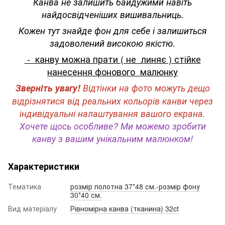
Канва не залишить байдужими навіть
найдосвідченіших вишивальниць.
Кожен тут знайде фон для себе і залишиться
задоволений високою якістю.
- канву можна прати ( не линяє ) стійке
нанесення фонового малюнку
Зверніть увагу!
Відтінки на фото можуть дещо
відрізнятися від реальних кольорів канви через
індивідуальні налаштування вашого екрана.
Хочете щось особливе? Ми можемо зробити
канву з вашим унікальним малюнком!
Характеристики
Тематика
розмір полотна 37*48 см.-розмір фону
30*40 см.
Вид матеріалу
Рівномірна канва (тканина) 32ct