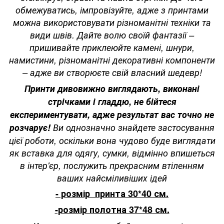
обмежуватись, імпровізуйте, адже з принтами
можна використовувати різноманітні техніки та
види швів. Дайте волю своїй фантазії –
пришивайте приклеюйте камені, шнури,
намистини, різноманітні декоративні компоненти
– адже ви створюєте свій власний шедевр!
Принти дивовижно виглядають, виконані
стрічками і гладдю, не бійтеся
експериментувати, адже результат вас точно не
розчарує!
Ви однозначно знайдете застосування
цієї роботи, оскільки вона чудово буде виглядати
як вставка для одягу, сумки, відмінно впишеться
в інтер'єр, послужить прекрасним втіленням
ваших найсміливіших ідей
- розмір принта 30*40 см.
-розмір полотна 37*48 см.