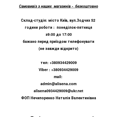
Самовивіз з наших магазинів - безкоштовно
Склад-студія: місто Київ, вул.Зодчих 52
години роботи : понеділок-пятниця
з9:00 до 17:00
бажано перед приїздом телефонувати
(не завжди відкрито)
тел: +380934429009
Viber : +380934429009
mail:
admin@alisena.com
alisena0934429009@ukr.net
ФОП Нечипоренко Наталія Валентинівна