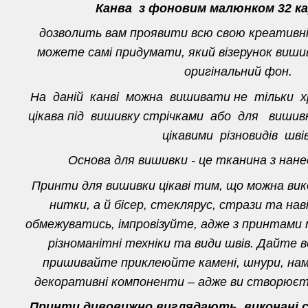
Канва з фоновим малюнком 32 ка
дозволить вам проявити всю свою креативн
можете самі придумати, який візерунок вишив
оригінальний фон.
На даній канві можна вишивати не тільки 
цікава під вишивку стрічками або для виш
цікавими різновидів швів
Основа для вишивки - це тканина з нан
Принти для вишивки цікаві тим, що можна ви
нитки, а й бісер, стеклярус, стрази та нав
обмежуватись, імпровізуйте, адже з принтами
різноманітні техніки та види швів. Дайте в
пришивайте приклеюйте камені, шнури, нам
декоративні компоненти – адже ви створюєте
Принти дивовижно виглядають, виконані ст