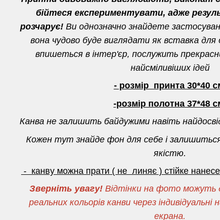
бійтеся експериментувати, адже резул
розчарує!
Ви однозначно знайдете застосуванн
вона чудово буде виглядати як вставка для о
впишеться в інтер'єр, послужить прекрас
найсміливіших ідей
- розмір принта 30*40 с
-розмір полотна 37*48 с
Канва не залишить байдужими навіть найдосві
Кожен тут знайде фон для себе і залишитьс
якістю.
- канву можна прати ( не линяє ) стійке нане
Зверніть увагу!
Відтінки на фото можуть д
реальних кольорів канви через індивідуальн
екрана.