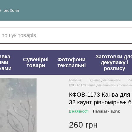
- рік Коня
ивка
Заготовки дл
Сувенірні
Фотофони
ими
декупажу і
товари
текстильні
ками
розпису
Головна
Тканина для вишивки
Рі
КФОВ-1173 Канва для вишивки з фоновим 
КФОВ-1173 Канва для
32 каунт рівномірна+ б
В наявності
Написати відгук
260 грн