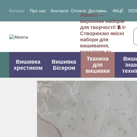
Перейти до основного контенту
Каталог
Про нас
Контакти. Оплата. Доставка.
АКЦІЇ
2026
Alisena —
2027- рік Кози (Вівці)
виробник наборів
для творчості! 🧵✨
Створюємо якісні
набори для
вишивання,
рукоділля та
творчих проектів.
Тканина
Виш
Вишивка
Вишивка
для
інш
хрестиком
Бісером
вишивки
техні