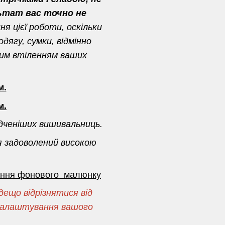
ьтат вас точно не
я цієї роботи, оскільки
дягу, сумки, відмінно
ним втіленням ваших
м.
м.
дченіших вишивальниць.
я задоволений високою
сення фонового малюнку
ещо відрізнятися від
і налаштування вашого