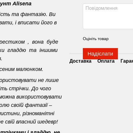
унт Alisena
ість та фантазію. Ви
ати, і вписати його в
Оцініть товар
хрестиком , вона буде
ивки гладдю та іншими
Надіслати
.
Доставка
Оплата
Гара
есеним малюнком.
користовувати не лише
іть стрічки. До чого
 можна використовувати
олю своїй фантазії –
истини, різноманітні
 свій власний шедевр!
річками і гладдю, не