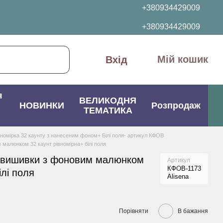
+380934429009
+380934429009
Мій кошик
Вхід
я
ВЕЛИКОДНЯ
НОВИНКИ
Розпродаж
ТЕМАТИКА
вномірка 32 каунту з нанесеним фоном+ Білі поля- артикул КФОВ
малюнком 32 каунт рівномірна+ білі поля
 вишивки з фоновим малюнком
Артикул
КФОВ-1173
ілі поля
Alisena
Порівняти
В бажання