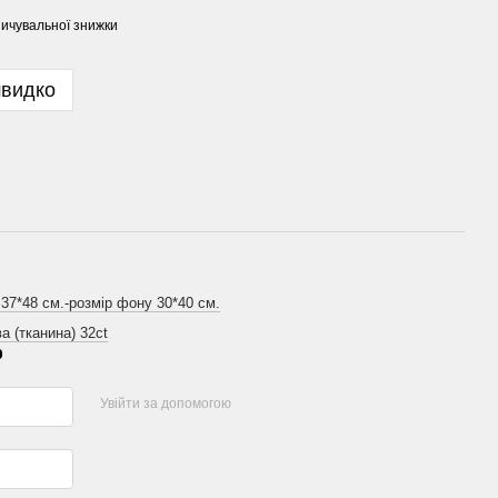
ичувальної знижки
швидко
 37*48 см.-розмір фону 30*40 см.
а (тканина) 32ct
р
Увійти за допомогою