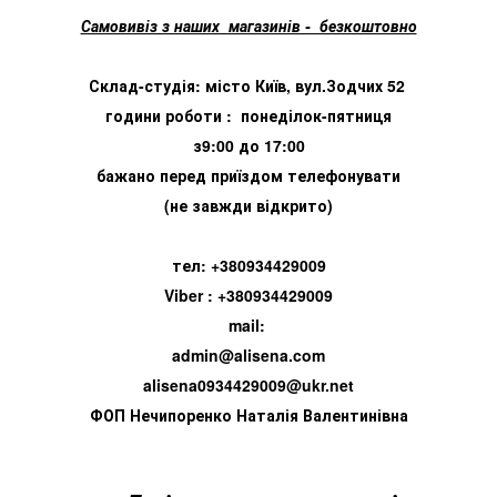
Самовивіз з наших магазинів - безкоштовно
Склад-студія: місто Київ, вул.Зодчих 52
години роботи : понеділок-пятниця
з9:00 до 17:00
бажано перед приїздом телефонувати
(не завжди відкрито)
тел: +380934429009
Viber : +380934429009
mail:
admin@alisena.com
alisena0934429009@ukr.net
ФОП Нечипоренко Наталія Валентинівна