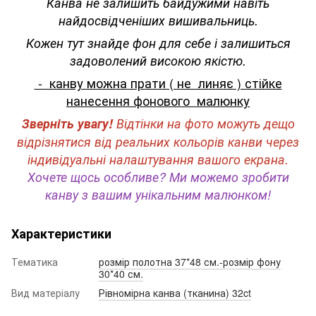
Канва не залишить байдужими навіть
найдосвідченіших вишивальниць.
Кожен тут знайде фон для себе і залишиться
задоволений високою якістю.
- канву можна прати ( не линяє ) стійке
нанесення фонового малюнку
Зверніть увагу!
Відтінки на фото можуть дещо
відрізнятися від реальних кольорів канви через
індивідуальні налаштування вашого екрана.
Хочете щось особливе? Ми можемо зробити
канву з вашим унікальним малюнком!
Характеристики
Тематика
розмір полотна 37*48 см.-розмір фону
30*40 см.
Вид матеріалу
Рівномірна канва (тканина) 32ct