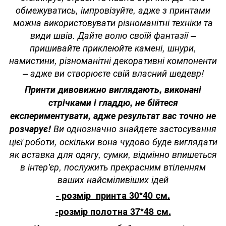
обмежуватись, імпровізуйте, адже з принтами
можна використовувати різноманітні техніки та
види швів. Дайте волю своїй фантазії –
пришивайте приклеюйте камені, шнури,
намистини, різноманітні декоративні компоненти
– адже ви створюєте свій власний шедевр!
Принти дивовижно виглядають, виконані
стрічками і гладдю, не бійтеся
експериментувати, адже результат вас точно не
розчарує!
Ви однозначно знайдете застосування
цієї роботи, оскільки вона чудово буде виглядати
як вставка для одягу, сумки, відмінно впишеться
в інтер'єр, послужить прекрасним втіленням
ваших найсміливіших ідей
- розмір принта 30*40 см.
-розмір полотна 37*48 см.