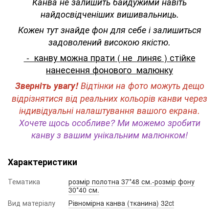
Канва не залишить байдужими навіть
найдосвідченіших вишивальниць.
Кожен тут знайде фон для себе і залишиться
задоволений високою якістю.
- канву можна прати ( не линяє ) стійке
нанесення фонового малюнку
Зверніть увагу!
Відтінки на фото можуть дещо
відрізнятися від реальних кольорів канви через
індивідуальні налаштування вашого екрана.
Хочете щось особливе? Ми можемо зробити
канву з вашим унікальним малюнком!
Характеристики
Тематика
розмір полотна 37*48 см.-розмір фону
30*40 см.
Вид матеріалу
Рівномірна канва (тканина) 32ct