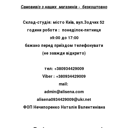
Самовивіз з наших магазинів - безкоштовно
Склад-студія: місто Київ, вул.Зодчих 52
години роботи : понеділок-пятниця
з9:00 до 17:00
бажано перед приїздом телефонувати
(не завжди відкрито)
тел: +380934429009
Viber : +380934429009
mail:
admin@alisena.com
alisena0934429009@ukr.net
ФОП Нечипоренко Наталія Валентинівна