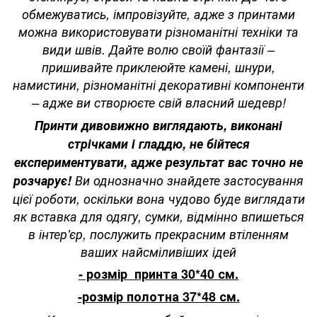
обмежуватись, імпровізуйте, адже з принтами
можна використовувати різноманітні техніки та
види швів. Дайте волю своїй фантазії –
пришивайте приклеюйте камені, шнури,
намистини, різноманітні декоративні компоненти
– адже ви створюєте свій власний шедевр!
Принти дивовижно виглядають, виконані
стрічками і гладдю, не бійтеся
експериментувати, адже результат вас точно не
розчарує!
Ви однозначно знайдете застосування
цієї роботи, оскільки вона чудово буде виглядати
як вставка для одягу, сумки, відмінно впишеться
в інтер'єр, послужить прекрасним втіленням
ваших найсміливіших ідей
- розмір принта 30*40 см.
-розмір полотна 37*48 см.