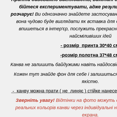
бійтеся експериментувати, адже резул
розчарує!
Ви однозначно знайдете застосуванн
вона чудово буде виглядати як вставка для о
впишеться в інтер'єр, послужить прекрас
найсміливіших ідей
- розмір принта 30*40 с
-розмір полотна 37*48 с
Канва не залишить байдужими навіть найдосві
Кожен тут знайде фон для себе і залишитьс
якістю.
- канву можна прати ( не линяє ) стійке нане
Зверніть увагу!
Відтінки на фото можуть д
реальних кольорів канви через індивідуальн
екрана.