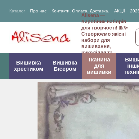
Перейти до основного контенту
Каталог
Про нас
Контакти. Оплата. Доставка.
АКЦІЇ
2026
Alisena —
2027- рік Кози (Вівці)
виробник наборів
для творчості! 🧵✨
Створюємо якісні
набори для
вишивання,
рукоділля та
творчих проектів.
Тканина
Виш
Вишивка
Вишивка
для
інш
хрестиком
Бісером
вишивки
техні