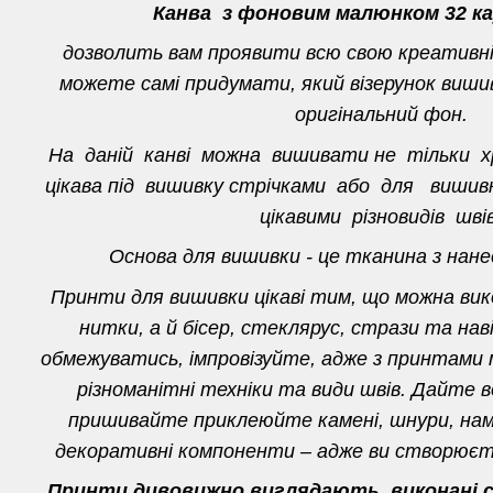
Канва з фоновим малюнком 32 ка
дозволить вам проявити всю свою креативн
можете самі придумати, який візерунок вишив
оригінальний фон.
На даній канві можна вишивати не тільки 
цікава під вишивку стрічками або для виш
цікавими різновидів швів
Основа для вишивки - це тканина з нан
Принти для вишивки цікаві тим, що можна ви
нитки, а й бісер, стеклярус, стрази та нав
обмежуватись, імпровізуйте, адже з принтами
різноманітні техніки та види швів. Дайте в
пришивайте приклеюйте камені, шнури, нам
декоративні компоненти – адже ви створюєте
Принти дивовижно виглядають, виконані ст