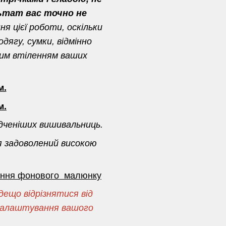
ьтат вас точно не
я цієї роботи, оскільки
дягу, сумки, відмінно
ним втіленням ваших
м.
м.
дченіших вишивальниць.
я задоволений високою
сення фонового малюнку
ещо відрізнятися від
і налаштування вашого