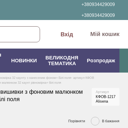
+380934429009
+380934429009
Мій кошик
Вхід
я
ВЕЛИКОДНЯ
НОВИНКИ
Розпродаж
ТЕМАТИКА
вномірка 32 каунту з нанесеним фоном+ Білі поля- артикул КФОВ
малюнком 32 каунт рівномірна+ білі поля
 вишивки з фоновим малюнком
Артикул
КФОВ-1217
ілі поля
Alisena
Порівняти
В бажання