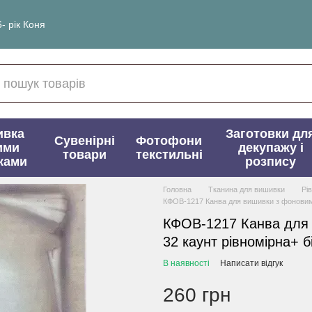
- рік Коня
ивка
Заготовки дл
Сувенірні
Фотофони
ими
декупажу і
товари
текстильні
ками
розпису
Головна
Тканина для вишивки
Рі
КФОВ-1217 Канва для вишивки з фоновим 
КФОВ-1217 Канва для
32 каунт рівномірна+ б
В наявності
Написати відгук
260 грн