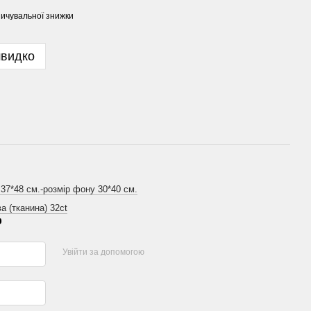
ичувальної знижки
швидко
 37*48 см.-розмір фону 30*40 см.
а (тканина) 32ct
р
Увійти за допомогою