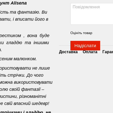
унт Alisena
ість та фантазію. Ви
ати, і вписати його в
Оцініть товар
хрестиком , вона буде
ивки гладдю та іншими
Надіслати
.
Доставка
Оплата
Гара
есеним малюнком.
користовувати не лише
іть стрічки. До чого
 можна використовувати
олю своїй фантазії –
истини, різноманітні
 свій власний шедевр!
річками і гладдю, не