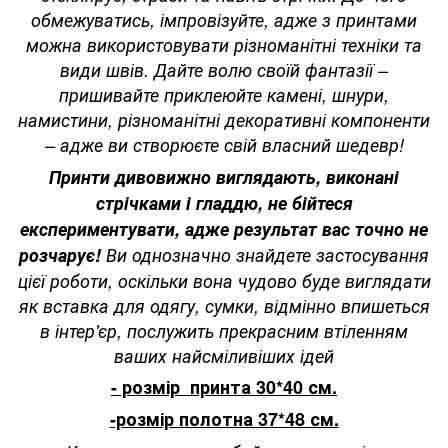
обмежуватись, імпровізуйте, адже з принтами
можна використовувати різноманітні техніки та
види швів. Дайте волю своїй фантазії –
пришивайте приклеюйте камені, шнури,
намистини, різноманітні декоративні компоненти
– адже ви створюєте свій власний шедевр!
Принти дивовижно виглядають, виконані
стрічками і гладдю, не бійтеся
експериментувати, адже результат вас точно не
розчарує!
Ви однозначно знайдете застосування
цієї роботи, оскільки вона чудово буде виглядати
як вставка для одягу, сумки, відмінно впишеться
в інтер'єр, послужить прекрасним втіленням
ваших найсміливіших ідей
- розмір принта 30*40 см.
-розмір полотна 37*48 см.