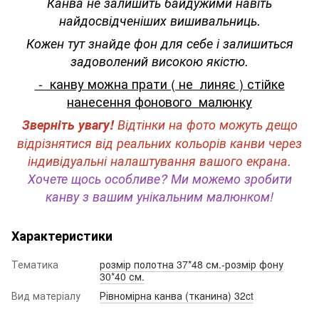
Канва не залишить байдужими навіть
найдосвідченіших вишивальниць.
Кожен тут знайде фон для себе і залишиться
задоволений високою якістю.
- канву можна прати ( не линяє ) стійке
нанесення фонового малюнку
Зверніть увагу!
Відтінки на фото можуть дещо
відрізнятися від реальних кольорів канви через
індивідуальні налаштування вашого екрана.
Хочете щось особливе? Ми можемо зробити
канву з вашим унікальним малюнком!
Характеристики
Тематика
розмір полотна 37*48 см.-розмір фону
30*40 см.
Вид матеріалу
Рівномірна канва (тканина) 32ct