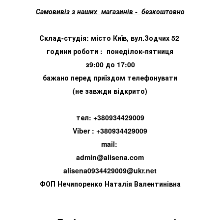
Самовивіз з наших магазинів - безкоштовно
Склад-студія: місто Київ, вул.Зодчих 52
години роботи : понеділок-пятниця
з9:00 до 17:00
бажано перед приїздом телефонувати
(не завжди відкрито)
тел: +380934429009
Viber : +380934429009
mail:
admin@alisena.com
alisena0934429009@ukr.net
ФОП Нечипоренко Наталія Валентинівна