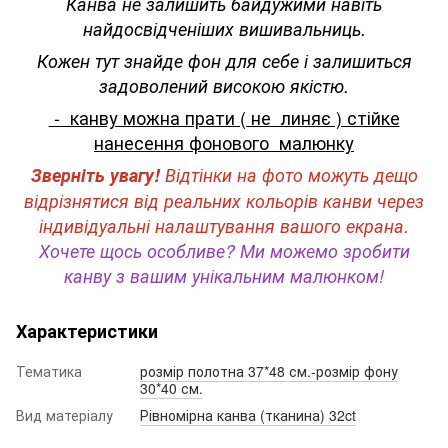
Канва не залишить байдужими навіть
найдосвідченіших вишивальниць.
Кожен тут знайде фон для себе і залишиться
задоволений високою якістю.
- канву можна прати ( не линяє ) стійке
нанесення фонового малюнку
Зверніть увагу!
Відтінки на фото можуть дещо
відрізнятися від реальних кольорів канви через
індивідуальні налаштування вашого екрана.
Хочете щось особливе? Ми можемо зробити
канву з вашим унікальним малюнком!
Характеристики
Тематика
розмір полотна 37*48 см.-розмір фону
30*40 см.
Вид матеріалу
Рівномірна канва (тканина) 32ct