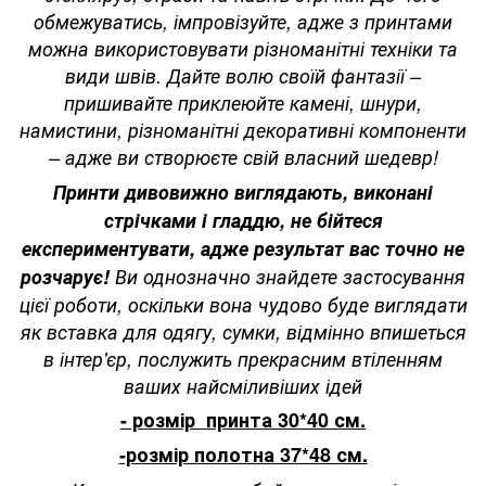
обмежуватись, імпровізуйте, адже з принтами
можна використовувати різноманітні техніки та
види швів. Дайте волю своїй фантазії –
пришивайте приклеюйте камені, шнури,
намистини, різноманітні декоративні компоненти
– адже ви створюєте свій власний шедевр!
Принти дивовижно виглядають, виконані
стрічками і гладдю, не бійтеся
експериментувати, адже результат вас точно не
розчарує!
Ви однозначно знайдете застосування
цієї роботи, оскільки вона чудово буде виглядати
як вставка для одягу, сумки, відмінно впишеться
в інтер'єр, послужить прекрасним втіленням
ваших найсміливіших ідей
- розмір принта 30*40 см.
-розмір полотна 37*48 см.