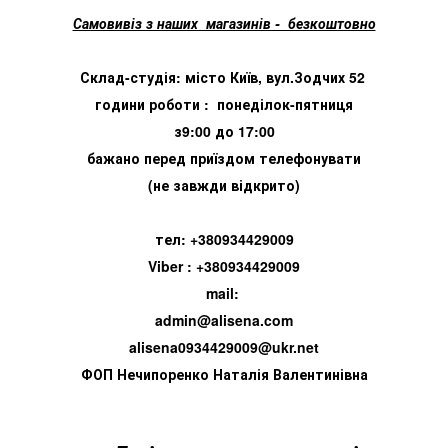
Самовивіз з наших магазинів - безкоштовно
Склад-студія: місто Київ, вул.Зодчих 52
години роботи : понеділок-пятниця
з9:00 до 17:00
бажано перед приїздом телефонувати
(не завжди відкрито)
тел: +380934429009
Viber : +380934429009
mail:
admin@alisena.com
alisena0934429009@ukr.net
ФОП Нечипоренко Наталія Валентинівна