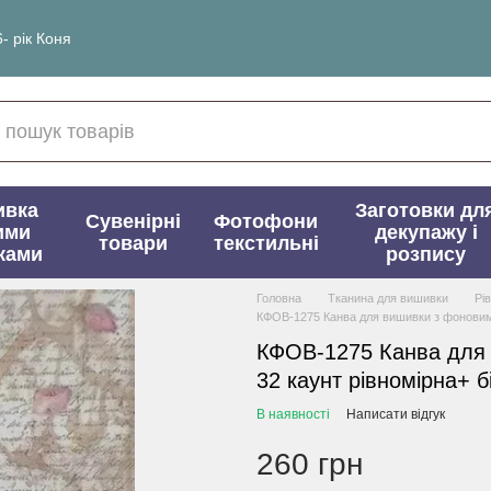
- рік Коня
ивка
Заготовки дл
Сувенірні
Фотофони
ими
декупажу і
товари
текстильні
ками
розпису
Головна
Тканина для вишивки
Рі
КФОВ-1275 Канва для вишивки з фоновим 
КФОВ-1275 Канва для
32 каунт рівномірна+ б
В наявності
Написати відгук
260 грн