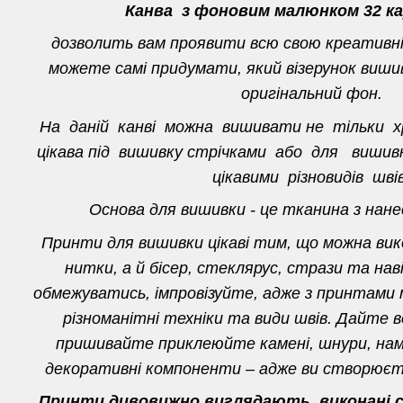
Канва з фоновим малюнком 32 ка
дозволить вам проявити всю свою креативн
можете самі придумати, який візерунок вишив
оригінальний фон.
На даній канві можна вишивати не тільки 
цікава під вишивку стрічками або для виш
цікавими різновидів швів
Основа для вишивки - це тканина з нан
Принти для вишивки цікаві тим, що можна ви
нитки, а й бісер, стеклярус, стрази та нав
обмежуватись, імпровізуйте, адже з принтами
різноманітні техніки та види швів. Дайте в
пришивайте приклеюйте камені, шнури, нам
декоративні компоненти – адже ви створюєте
Принти дивовижно виглядають, виконані ст