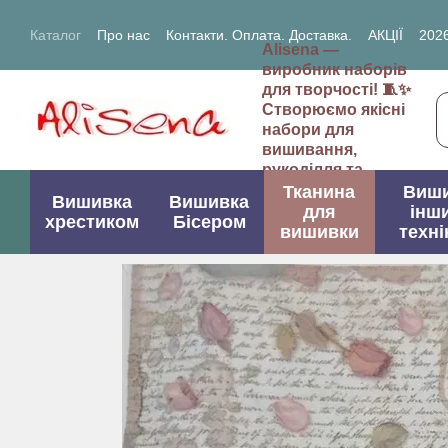
Перейти до основного контенту
Каталог
Про нас
Контакти. Оплата. Доставка.
АКЦІЇ
2026
Alisena —
2027- рік Кози (Вівці)
виробник наборів
для творчості! 🧵✨
Створюємо якісні
набори для
вишивання,
рукоділля та
творчих проектів.
Тканина
Виш
Вишивка
Вишивка
для
інш
хрестиком
Бісером
вишивки
техні