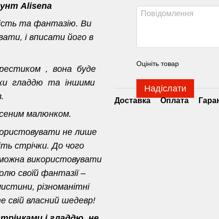
унт Alisena
ість та фантазію. Ви
ати, і вписати його в
Оцініть товар
хрестиком , вона буде
ивки гладдю та іншими
Надіслати
.
Доставка
Оплата
Гара
есеним малюнком.
користовувати не лише
іть стрічки. До чого
 можна використовувати
олю своїй фантазії –
истини, різноманітні
 свій власний шедевр!
річками і гладдю, не