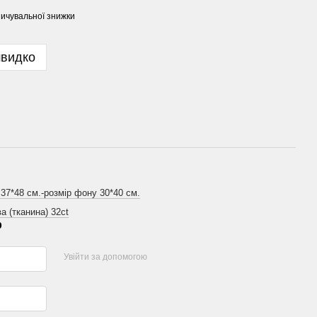
ичувальної знижки
швидко
 37*48 см.-розмір фону 30*40 см.
а (тканина) 32ct
р
Увійти за допомогою