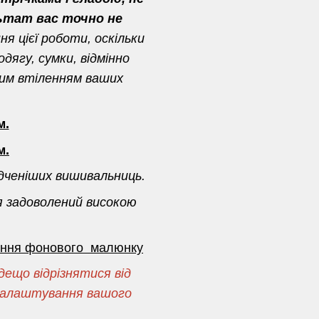
ьтат вас точно не
я цієї роботи, оскільки
дягу, сумки, відмінно
ним втіленням ваших
м.
м.
дченіших вишивальниць.
я задоволений високою
сення фонового малюнку
ещо відрізнятися від
і налаштування вашого