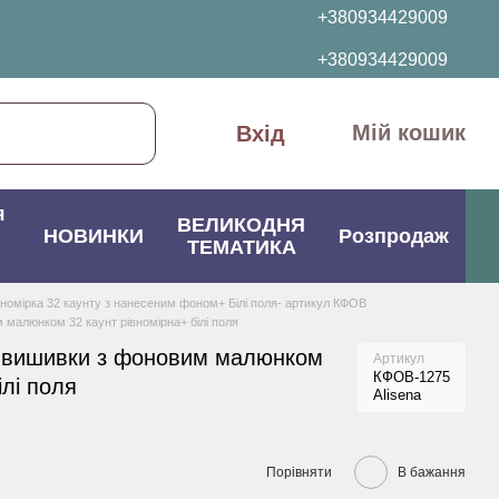
+380934429009
+380934429009
Мій кошик
Вхід
я
ВЕЛИКОДНЯ
НОВИНКИ
Розпродаж
ТЕМАТИКА
вномірка 32 каунту з нанесеним фоном+ Білі поля- артикул КФОВ
малюнком 32 каунт рівномірна+ білі поля
 вишивки з фоновим малюнком
Артикул
КФОВ-1275
ілі поля
Alisena
Порівняти
В бажання