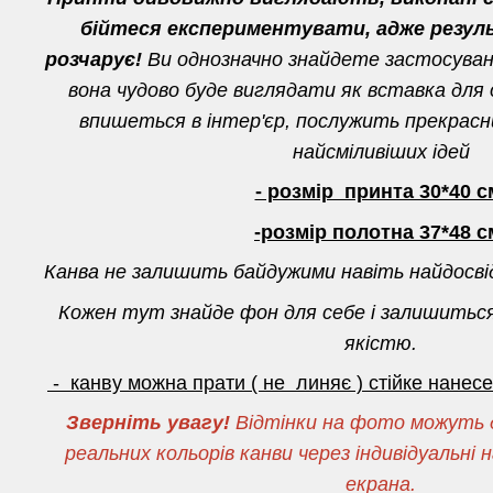
бійтеся експериментувати, адже резул
розчарує!
Ви однозначно знайдете застосуванн
вона чудово буде виглядати як вставка для о
впишеться в інтер'єр, послужить прекрас
найсміливіших ідей
- розмір принта 30*40 с
-розмір полотна 37*48 с
Канва не залишить байдужими навіть найдосві
Кожен тут знайде фон для себе і залишитьс
якістю.
- канву можна прати ( не линяє ) стійке нане
Зверніть увагу!
Відтінки на фото можуть д
реальних кольорів канви через індивідуальн
екрана.