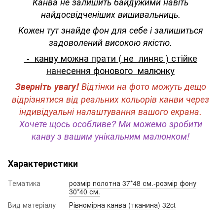
Канва не залишить байдужими навіть
найдосвідченіших вишивальниць.
Кожен тут знайде фон для себе і залишиться
задоволений високою якістю.
- канву можна прати ( не линяє ) стійке
нанесення фонового малюнку
Зверніть увагу!
Відтінки на фото можуть дещо
відрізнятися від реальних кольорів канви через
індивідуальні налаштування вашого екрана.
Хочете щось особливе? Ми можемо зробити
канву з вашим унікальним малюнком!
Характеристики
Тематика
розмір полотна 37*48 см.-розмір фону
30*40 см.
Вид матеріалу
Рівномірна канва (тканина) 32ct