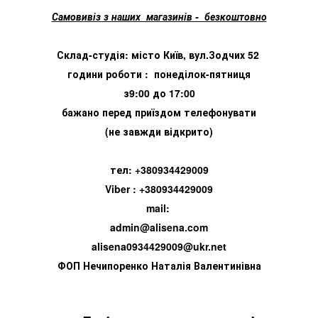
Самовивіз з наших магазинів - безкоштовно
Склад-студія: місто Київ, вул.Зодчих 52
години роботи : понеділок-пятниця
з9:00 до 17:00
бажано перед приїздом телефонувати
(не завжди відкрито)
тел: +380934429009
Viber : +380934429009
mail:
admin@alisena.com
alisena0934429009@ukr.net
ФОП Нечипоренко Наталія Валентинівна