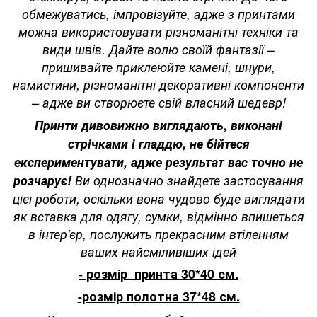
обмежуватись, імпровізуйте, адже з принтами
можна використовувати різноманітні техніки та
види швів. Дайте волю своїй фантазії –
пришивайте приклеюйте камені, шнури,
намистини, різноманітні декоративні компоненти
– адже ви створюєте свій власний шедевр!
Принти дивовижно виглядають, виконані
стрічками і гладдю, не бійтеся
експериментувати, адже результат вас точно не
розчарує!
Ви однозначно знайдете застосування
цієї роботи, оскільки вона чудово буде виглядати
як вставка для одягу, сумки, відмінно впишеться
в інтер'єр, послужить прекрасним втіленням
ваших найсміливіших ідей
- розмір принта 30*40 см.
-розмір полотна 37*48 см.