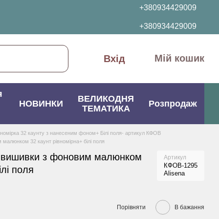
+380934429009
+380934429009
Мій кошик
Вхід
я
ВЕЛИКОДНЯ
НОВИНКИ
Розпродаж
ТЕМАТИКА
вномірка 32 каунту з нанесеним фоном+ Білі поля- артикул КФОВ
малюнком 32 каунт рівномірна+ білі поля
 вишивки з фоновим малюнком
Артикул
КФОВ-1295
ілі поля
Alisena
Порівняти
В бажання