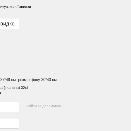
ичувальної знижки
швидко
 37*48 см.-розмір фону 30*40 см.
а (тканина) 32ct
р
Увійти за допомогою