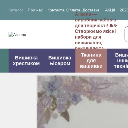
Перейти до основного контенту
Каталог
Про нас
Контакти. Оплата. Доставка.
АКЦІЇ
2026
Alisena —
2027- рік Кози (Вівці)
виробник наборів
для творчості! 🧵✨
Створюємо якісні
набори для
вишивання,
рукоділля та
творчих проектів.
Тканина
Виш
Вишивка
Вишивка
для
інш
хрестиком
Бісером
вишивки
техні