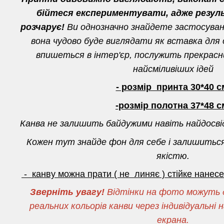
бійтеся експериментувати, адже резул
розчарує!
Ви однозначно знайдете застосуванн
вона чудово буде виглядати як вставка для о
впишеться в інтер'єр, послужить прекрас
найсміливіших ідей
- розмір принта 30*40 с
-розмір полотна 37*48 с
Канва не залишить байдужими навіть найдосві
Кожен тут знайде фон для себе і залишитьс
якістю.
- канву можна прати ( не линяє ) стійке нане
Зверніть увагу!
Відтінки на фото можуть д
реальних кольорів канви через індивідуальн
екрана.