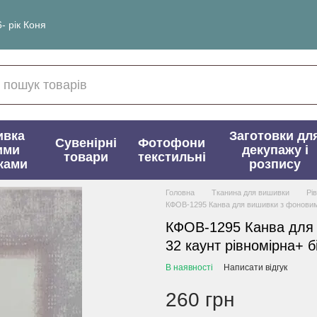
- рік Коня
ивка
Заготовки дл
Сувенірні
Фотофони
ими
декупажу і
товари
текстильні
ками
розпису
Головна
Тканина для вишивки
Рі
КФОВ-1295 Канва для вишивки з фоновим 
КФОВ-1295 Канва для
32 каунт рівномірна+ б
В наявності
Написати відгук
260 грн