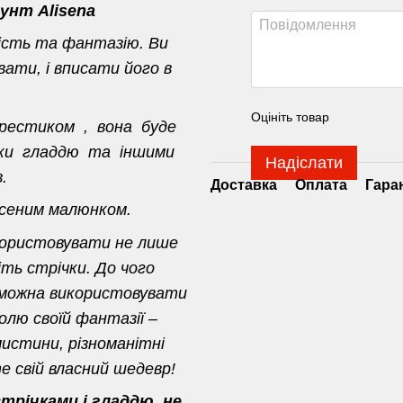
унт Alisena
ість та фантазію. Ви
ати, і вписати його в
Оцініть товар
хрестиком , вона буде
ивки гладдю та іншими
Надіслати
.
Доставка
Оплата
Гара
есеним малюнком.
користовувати не лише
іть стрічки. До чого
 можна використовувати
олю своїй фантазії –
истини, різноманітні
 свій власний шедевр!
річками і гладдю, не