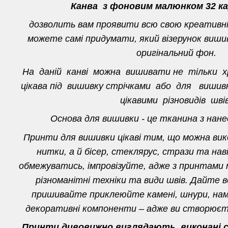
Канва з фоновим малюнком 32 ка
дозволить вам проявити всю свою креативн
можете самі придумати, який візерунок вишив
оригінальний фон.
На даній канві можна вишивати не тільки 
цікава під вишивку стрічками або для виш
цікавими різновидів швів
Основа для вишивки - це тканина з нан
Принти для вишивки цікаві тим, що можна ви
нитки, а й бісер, стеклярус, стрази та нав
обмежуватись, імпровізуйте, адже з принтами
різноманітні техніки та види швів. Дайте в
пришивайте приклеюйте камені, шнури, нам
декоративні компоненти – адже ви створюєте
Принти дивовижно виглядають, виконані ст