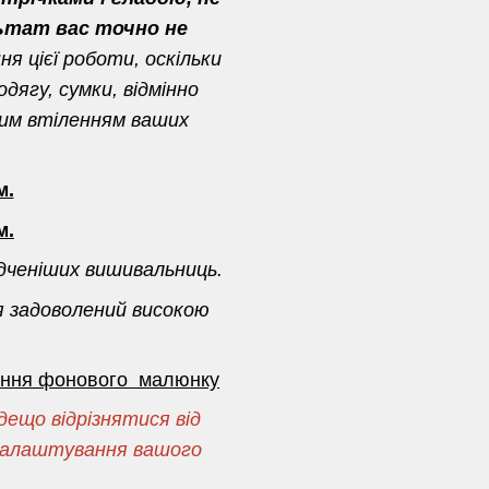
ьтат вас точно не
я цієї роботи, оскільки
дягу, сумки, відмінно
ним втіленням ваших
м.
м.
дченіших вишивальниць.
я задоволений високою
сення фонового малюнку
ещо відрізнятися від
і налаштування вашого