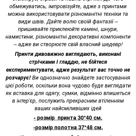
обмежуватись, імпровізуйте, адже з принтами
можна використовувати різноманітні техніки та
види швів. Дайте волю своїй фантазії –
пришивайте приклеюйте камені, шнури,
намистини, різноманітні декоративні компоненти
– адже ви створюєте свій власний шедевр!
Принти дивовижно виглядають, виконані
стрічками і гладдю, не бійтеся
експериментувати, адже результат вас точно не
розчарує!
Ви однозначно знайдете застосування
цієї роботи, оскільки вона чудово буде виглядати
як вставка для одягу, сумки, відмінно впишеться
в інтер'єр, послужить прекрасним втіленням
ваших найсміливіших ідей
- розмір принта 30*40 см.
-розмір полотна 37*48 см.