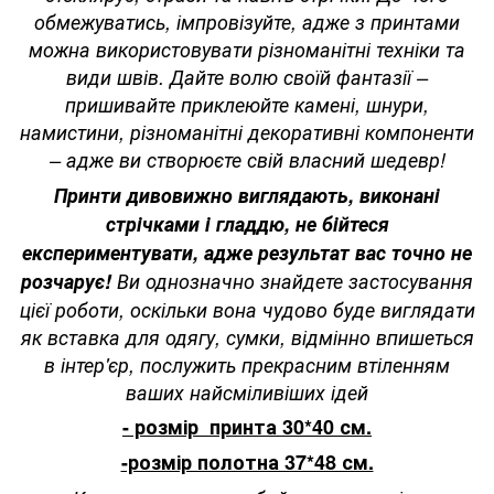
обмежуватись, імпровізуйте, адже з принтами
можна використовувати різноманітні техніки та
види швів. Дайте волю своїй фантазії –
пришивайте приклеюйте камені, шнури,
намистини, різноманітні декоративні компоненти
– адже ви створюєте свій власний шедевр!
Принти дивовижно виглядають, виконані
стрічками і гладдю, не бійтеся
експериментувати, адже результат вас точно не
розчарує!
Ви однозначно знайдете застосування
цієї роботи, оскільки вона чудово буде виглядати
як вставка для одягу, сумки, відмінно впишеться
в інтер'єр, послужить прекрасним втіленням
ваших найсміливіших ідей
- розмір принта 30*40 см.
-розмір полотна 37*48 см.