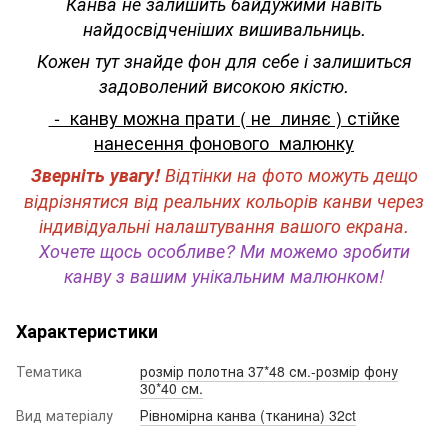
Канва не залишить байдужими навіть
найдосвідченіших вишивальниць.
Кожен тут знайде фон для себе і залишиться
задоволений високою якістю.
- канву можна прати ( не линяє ) стійке
нанесення фонового малюнку
Зверніть увагу!
Відтінки на фото можуть дещо
відрізнятися від реальних кольорів канви через
індивідуальні налаштування вашого екрана.
Хочете щось особливе? Ми можемо зробити
канву з вашим унікальним малюнком!
Характеристики
Тематика
розмір полотна 37*48 см.-розмір фону
30*40 см.
Вид матеріалу
Рівномірна канва (тканина) 32ct