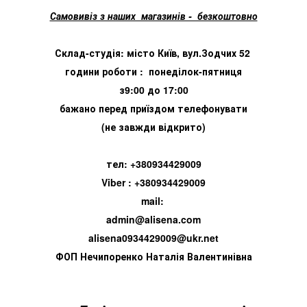
Самовивіз з наших магазинів - безкоштовно
Склад-студія: місто Київ, вул.Зодчих 52
години роботи : понеділок-пятниця
з9:00 до 17:00
бажано перед приїздом телефонувати
(не завжди відкрито)
тел: +380934429009
Viber : +380934429009
mail:
admin@alisena.com
alisena0934429009@ukr.net
ФОП Нечипоренко Наталія Валентинівна