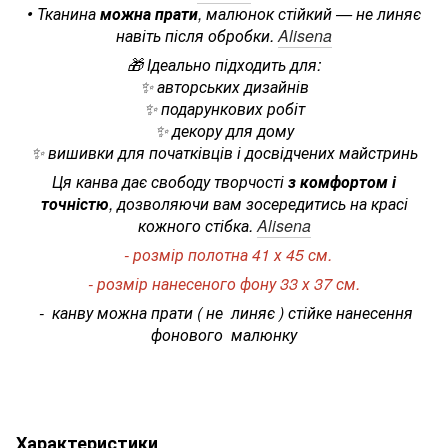
• Тканина
можна прати
, малюнок стійкий — не линяє
навіть після обробки.
Alisena
🎁 Ідеально підходить для:
✨ авторських дизайнів
✨ подарункових робіт
✨ декору для дому
✨ вишивки для початківців і досвідчених майстринь
Ця канва дає свободу творчості
з комфортом і
точністю
, дозволяючи вам зосередитись на красі
кожного стібка.
Alisena
- розмір полотна 41 х 45 см.
- розмір нанесеного фону 33 х 37 см.
- канву можна прати ( не линяє ) стійке нанесення
фонового малюнку
Характеристики