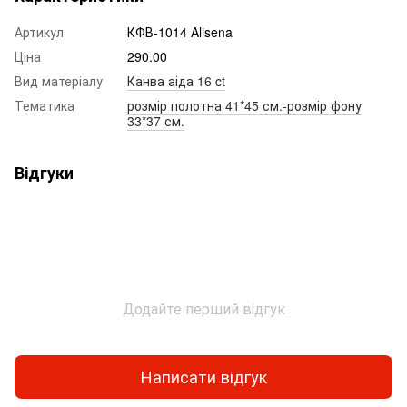
Артикул
КФВ-1014 Alisena
Ціна
290.00
Вид матеріалу
Канва аіда 16 ct
Тематика
розмір полотна 41*45 см.-розмір фону
33*37 см.
Відгуки
Додайте перший відгук
Написати відгук