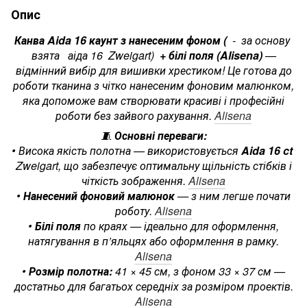
Опис
Канва Aida 16 каунт з нанесеним фоном (
- за основу
взята аіда 16 Zweigart)
+ білі поля (Alisena)
—
відмінний вибір для вишивки хрестиком! Це готова до
роботи тканина з чітко нанесеним фоновим малюнком,
яка допоможе вам створювати красиві і професійні
роботи без зайвого рахування.
Alisena
🧵
Основні переваги:
• Висока якість полотна — використовується
Aida 16 ct
Zweigart, що забезпечує оптимальну щільність стібків і
чіткість зображення.
Alisena
•
Нанесений фоновий малюнок
— з ним легше почати
роботу.
Alisena
•
Білі поля
по краях — ідеально для оформлення,
натягування в п’яльцях або оформлення в рамку.
Alisena
•
Розмір полотна:
41 × 45 см, з фоном 33 × 37 см —
достатньо для багатьох середніх за розміром проектів.
Alisena