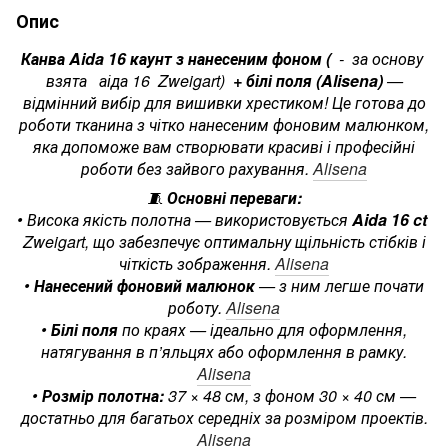
Опис
Канва Aida 16 каунт з нанесеним фоном (
- за основу
взята аіда 16 Zweigart)
+ білі поля (Alisena)
—
відмінний вибір для вишивки хрестиком! Це готова до
роботи тканина з чітко нанесеним фоновим малюнком,
яка допоможе вам створювати красиві і професійні
роботи без зайвого рахування.
Alisena
🧵
Основні переваги:
• Висока якість полотна — використовується
Aida 16 ct
Zweigart, що забезпечує оптимальну щільність стібків і
чіткість зображення.
Alisena
•
Нанесений фоновий малюнок
— з ним легше почати
роботу.
Alisena
•
Білі поля
по краях — ідеально для оформлення,
натягування в п’яльцях або оформлення в рамку.
Alisena
•
Розмір полотна:
37 × 48 см, з фоном 30 × 40 см —
достатньо для багатьох середніх за розміром проектів.
Alisena