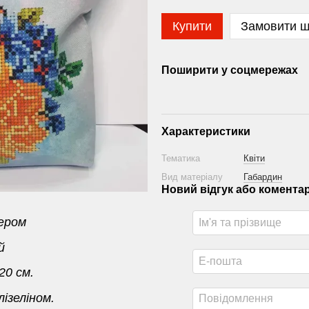
Купити
Замовити 
Поширити у соцмережах
Характеристики
Тематика
Квіти
Вид матеріалу
Габардин
Новий відгук або комента
сером
й
20 см.
ізеліном.