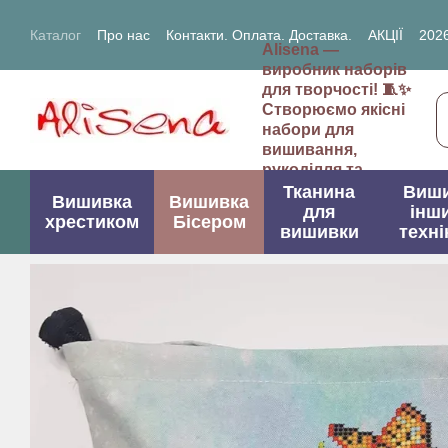
Перейти до основного контенту
Каталог
Про нас
Контакти. Оплата. Доставка.
АКЦІЇ
2026
Alisena —
2027- рік Кози (Вівці)
виробник наборів
для творчості! 🧵✨
Створюємо якісні
набори для
вишивання,
рукоділля та
творчих проектів.
Тканина
Виш
Вишивка
Вишивка
для
інш
хрестиком
Бісером
вишивки
техні