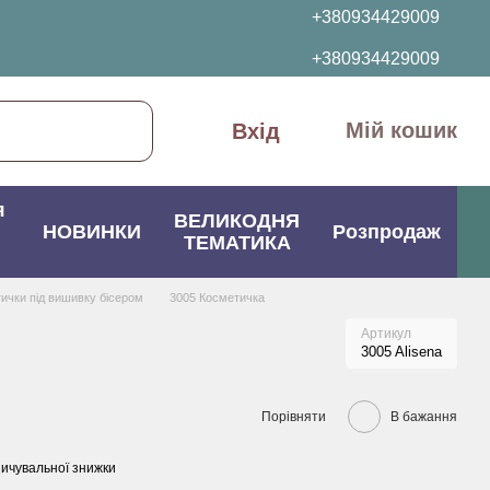
+380934429009
+380934429009
Мій кошик
Вхід
я
ВЕЛИКОДНЯ
НОВИНКИ
Розпродаж
ТЕМАТИКА
ички під вишивку бісером
3005 Косметичка
Артикул
3005 Alisena
Порівняти
В бажання
ичувальної знижки