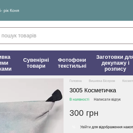
- рік Коня
ивка
Заготовки дл
Сувенірні
Фотофони
ими
декупажу і
товари
текстильні
ками
розпису
Головна
Вишивка Бісером
Космет
3005 Косметичка
В наявності
Написати відгук
300 грн
Увійти
для відображення накоп
%