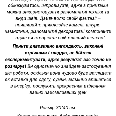
обмежуватись, імпровізуйте, адже з принтами
можна використовувати різноманітні техніки та
види швів. Дайте волю своїй фантазії –
пришивайте приклеюйте камені, шнури,
намистини, різноманітні декоративні компоненти
– адже ви створюєте свій власний шедевр!
Принти дивовижно виглядають, виконані
стрічками і гладдю, не бійтеся
експериментувати, адже результат вас точно не
розчарує!
Ви однозначно знайдете застосування
цієї роботи, оскільки вона чудово буде виглядати
як вставка для одягу, сумки, відмінно впишеться
в інтер'єр, послужить прекрасним втіленням
ваших найсміливіших ідей
Розмір 30*40 см.
Канва не залишить байдужими навіть