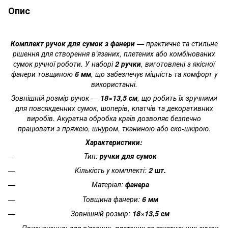
Опис
Комплект ручок для сумок з фанери
— практичне та стильне
рішення для створення в’язаних, плетених або комбінованих
сумок ручної роботи. У наборі
2 ручки
, виготовлені з якісної
фанери товщиною
6 мм
, що забезпечує міцність та комфорт у
використанні.
Зовнішній розмір ручок —
18×13,5 см
, що робить їх зручними
для повсякденних сумок, шоперів, клатчів та декоративних
виробів. Акуратна обробка країв дозволяє безпечно
працювати з пряжею, шнуром, тканиною або еко-шкірою.
Характеристики:
Тип:
ручки для сумок
Кількість у комплекті:
2 шт.
Матеріал:
фанера
Товщина фанери:
6 мм
Зовнішній розмір:
18×13,5 см
Призначення: для в’язаних, плетених та текстильних сумок