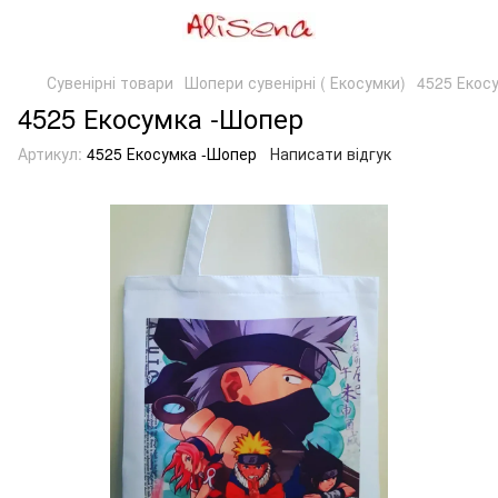
Сувенірні товари
Шопери сувенірні ( Екосумки)
4525 Екос
4525 Екосумка -Шопер
Артикул:
4525 Екосумка -Шопер
Написати відгук