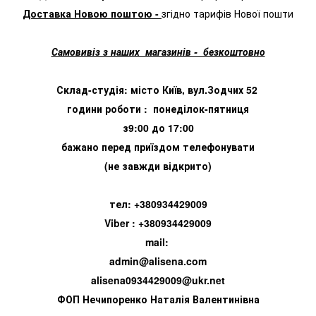
Доставка Новою поштою -
згідно тарифів Нової пошти
Самовивіз з наших магазинів - безкоштовно
Склад-студія: місто Київ, вул.Зодчих 52
години роботи : понеділок-пятниця
з9:00 до 17:00
бажано перед приїздом телефонувати
(не завжди відкрито)
тел: +380934429009
Viber : +380934429009
mail:
admin@alisena.com
alisena0934429009@ukr.net
ФОП Нечипоренко Наталія Валентинівна