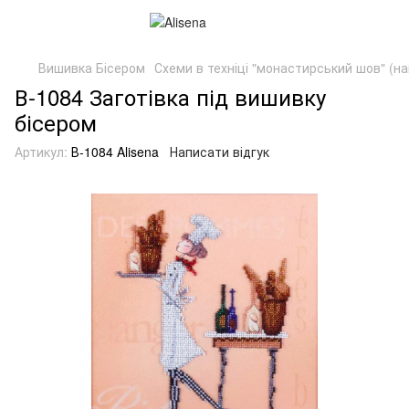
Вишивка Бісером
Схеми в техніці "монастирський шов" (на
В-1084 Заготівка під вишивку
бісером
Артикул:
В-1084 Alisena
Написати відгук