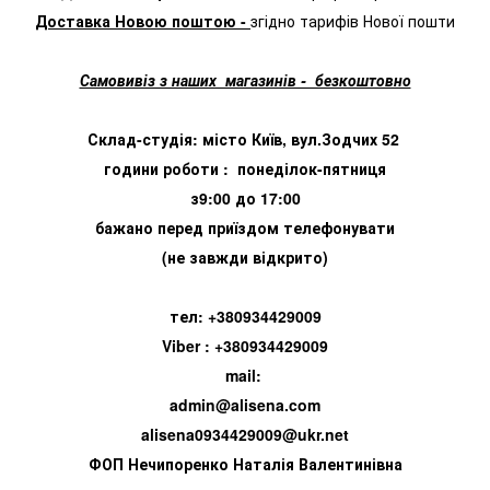
Доставка Новою поштою -
згідно тарифів Нової пошти
Самовивіз з наших магазинів - безкоштовно
Склад-студія: місто Київ, вул.Зодчих 52
години роботи : понеділок-пятниця
з9:00 до 17:00
бажано перед приїздом телефонувати
(не завжди відкрито)
тел: +380934429009
Viber : +380934429009
mail:
admin@alisena.com
alisena0934429009@ukr.net
ФОП Нечипоренко Наталія Валентинівна