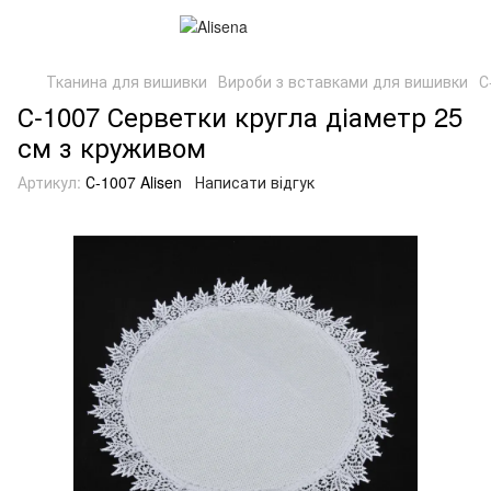
Тканина для вишивки
Вироби з вставками для вишивки
С
С-1007 Серветки кругла діаметр 25
см з круживом
Артикул:
С-1007 Alisen
Написати відгук