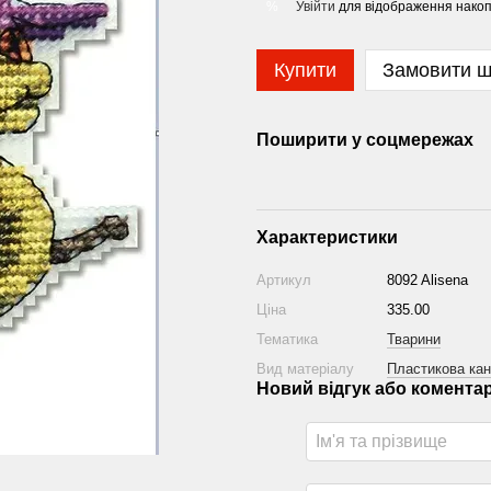
Увійти
для відображення накоп
%
Купити
Замовити 
Поширити у соцмережах
Характеристики
Артикул
8092 Alisena
Ціна
335.00
Тематика
Тварини
Вид матеріалу
Пластикова кан
Новий відгук або комента