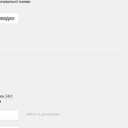
ичувальної знижки
швидко
ва 14ct
р
Увійти за допомогою