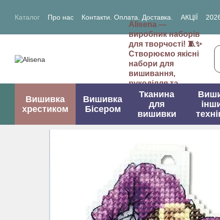
Перейти до основного контенту
Каталог
Про нас
Контакти. Оплата. Доставка.
АКЦІЇ
2026
Alisena —
2027- рік Кози (Вівці)
виробник наборів
для творчості! 🧵✨
Створюємо якісні
набори для
вишивання,
рукоділля та
творчих проектів.
Тканина
Виш
Вишивка
Вишивка
для
інш
хрестиком
Бісером
вишивки
техні