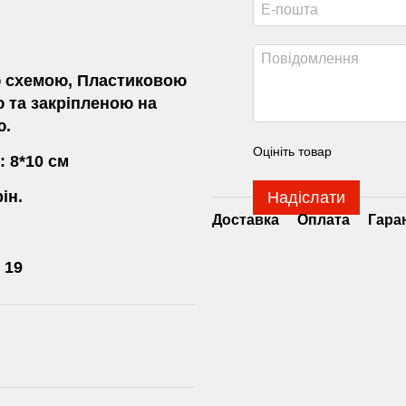
 схемою, Пластиковою
 та закріпленою на
ю.
Оцініть товар
 8*10 см
ін.
Надіслати
Доставка
Оплата
Гара
 19