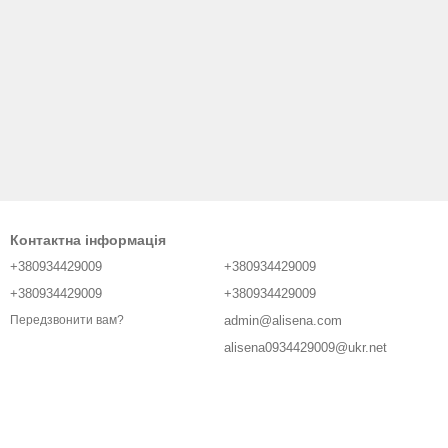
Контактна інформація
+380934429009
+380934429009
+380934429009
+380934429009
admin@alisena.com
Передзвонити вам?
alisena0934429009@ukr.net