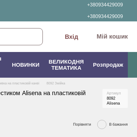
+380934429009
+380934429009
Мій кошик
Вхід
я
ВЕЛИКОДНЯ
НОВИНКИ
Розпродаж
ТЕМАТИКА
вка на пластиковій канві
8092 Змійка
стиком Alisena на пластиковій
Артикул
8092
Alisena
Порівняти
В бажання