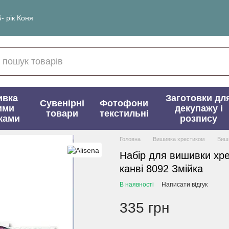
- рік Коня
ивка
Заготовки дл
Сувенірні
Фотофони
ими
декупажу і
товари
текстильні
ками
розпису
Головна
Вишивка хрестиком
Виши
Набір для вишивки хре
канві 8092 Змійка
В наявності
Написати відгук
335 грн