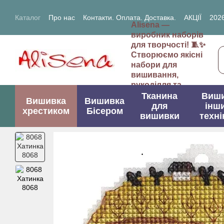
Перейти до основного контенту
Каталог
Про нас
Контакти. Оплата. Доставка.
АКЦІЇ
2026
Alisena —
2027- рік Кози (Вівці)
виробник наборів
для творчості! 🧵✨
Створюємо якісні
набори для
вишивання,
рукоділля та
творчих проектів.
Тканина
Виш
Вишивка
Вишивка
для
інш
хрестиком
Бісером
вишивки
техні