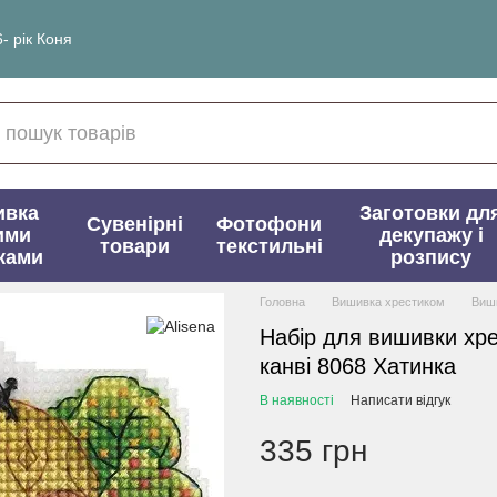
- рік Коня
ивка
Заготовки дл
Сувенірні
Фотофони
ими
декупажу і
товари
текстильні
ками
розпису
Головна
Вишивка хрестиком
Виши
Набір для вишивки хре
канві 8068 Хатинка
В наявності
Написати відгук
335 грн