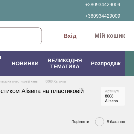
+380934429009
+380934429009
Мій кошик
Вхід
я
ВЕЛИКОДНЯ
НОВИНКИ
Розпродаж
ТЕМАТИКА
вка на пластиковій канві
8068 Хатинка
стиком Alisena на пластиковій
Артикул
8068
Alisena
Порівняти
В бажання