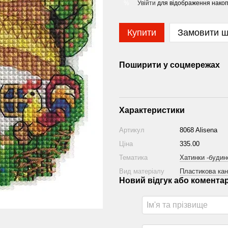
Увійти
для відображення накоп
%
Купити
Замовити 
Поширити у соцмережах
Характеристики
Артикул
8068 Alisena
Ціна
335.00
Тематика
Хатинки -будин
Вид матеріалу
Пластикова кан
Новий відгук або комента