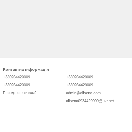
Контактна інформація
+380934429009
+380934429009
+380934429009
+380934429009
admin@alisena.com
Передзвонити вам?
alisena0934429009@ukr.net