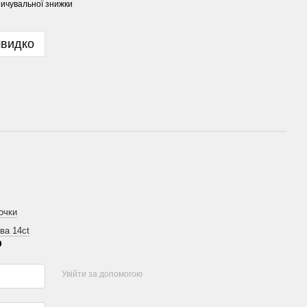
ичувальної знижки
швидко
очки
ва 14ct
р
Увійти за допомогою