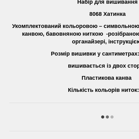
Набір для вишивання
8068 Хатинка
Укомплектований кольоровою – символьною
канвою, бавовняною ниткою -розібраною
органайзері, інструкціє
Розмір вишивки у сантиметрах:
вишивається із двох стор
Пластикова канва
Кількість кольорів ниток: