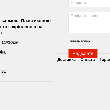
 схемою, Пластиковою
 та закріпленою на
ю.
Оцініть товар
 11*10см.
ін.
Надіслати
Доставка
Оплата
Гара
 31