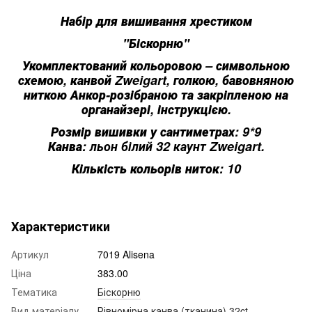
Набір для вишивання хрестиком
"Біскорню"
Укомплектований кольоровою – символьною
схемою, канвой Zweigart, голкою, бавовняною
ниткою Анкор-розібраною та закріпленою на
органайзері, інструкцією.
Розмір вишивки у сантиметрах: 9*9
Канва:
льон білий 32 каунт Zweigart.
Кількість кольорів ниток: 10
Характеристики
Артикул
7019 Alisena
Ціна
383.00
Тематика
Біскорню
Вид матеріалу
Рівномірна канва (тканина) 32ct